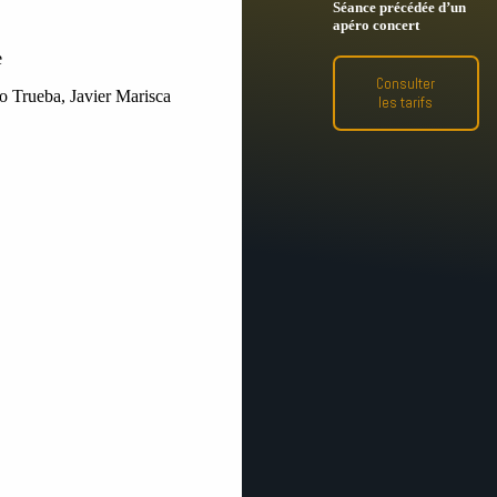
Séance précédée d’un
apéro concert
e
Consulter
o Trueba, Javier Marisca
les tarifs