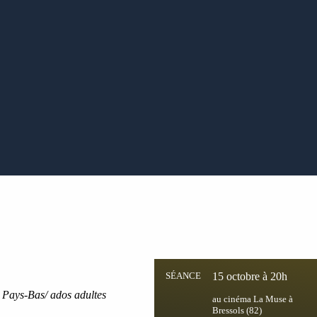
SÉANCE
15 octobre à 20h
, Pays-Bas
/ ados adultes
au cinéma La Muse à
Bressols (82)