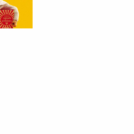
SYNOPSIS
M. Fox, le plus rusé des voleurs de poules, sa femme, Mme Fox, Ash, son
défient trois odieux fermiers. Ils vont vivre la plus périlleuse et délirant