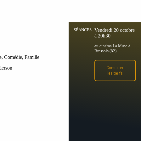
SÉANCES
Vendredi 20 octobre
à 20h30
au cinéma La Muse à
Bressols (82)
e, Comédie, Famille
Consulter
derson
les tarifs